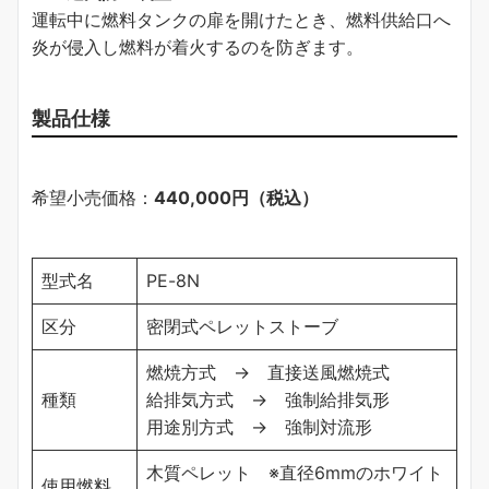
運転中に燃料タンクの扉を開けたとき、燃料供給口へ
炎が侵入し燃料が着火するのを防ぎます。
製品仕様
希望小売価格：
440,000円（税込）
型式名
PE-8N
区分
密閉式ペレットストーブ
燃焼方式 → 直接送風燃焼式
種類
給排気方式 → 強制給排気形
用途別方式 → 強制対流形
木質ペレット ※直径6mmのホワイト
使用燃料