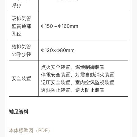
呼び
吸排気管
壁貫通部
Φ150～Φ160mm
孔径
給排気管
Φ120×Φ80mm
の呼び径
点火安全装置、燃焼制御装置
停電安全装置、対震自動消火装置
安全装置
逆圧安全装置、室内空気監視装置
過熱防止装置、逆火防止装置
補足資料
本体標準図（PDF）