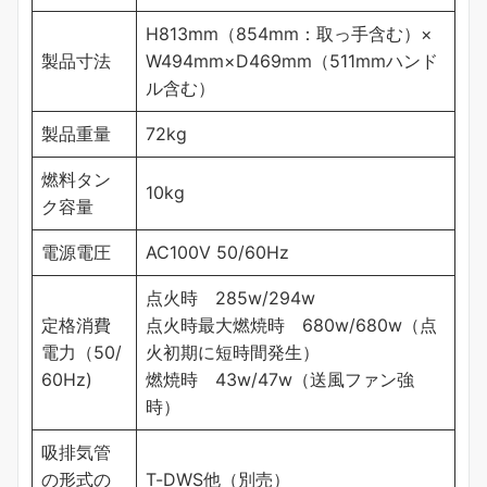
H813mm（854mm：取っ手含む）×
製品寸法
W494mm×D469mm（511mmハンド
ル含む）
製品重量
72kg
燃料タン
10kg
ク容量
電源電圧
AC100V 50/60Hz
点火時 285w/294w
定格消費
点火時最大燃焼時 680w/680w（点
電力（50/
火初期に短時間発生）
60Hz)
燃焼時 43w/47w（送風ファン強
時）
吸排気管
の形式の
T-DWS他（別売）