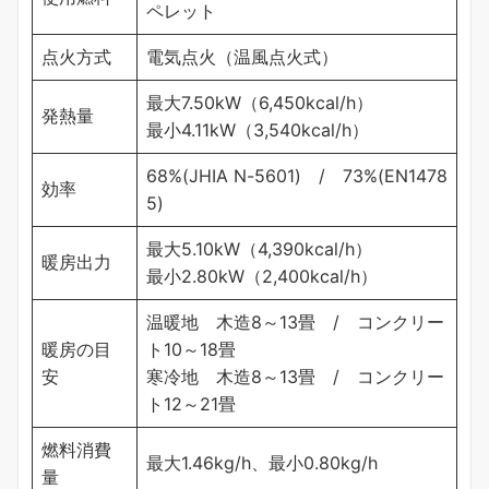
ペレット
点火方式
電気点火（温風点火式）
最大7.50kW（6,450kcal/h）
発熱量
最小4.11kW（3,540kcal/h）
68%(JHIA N-5601) / 73%(EN1478
効率
5)
最大5.10kW（4,390kcal/h）
暖房出力
最小2.80kW（2,400kcal/h）
温暖地 木造8～13畳 / コンクリー
暖房の目
ト10～18畳
安
寒冷地 木造8～13畳 / コンクリー
ト12～21畳
燃料消費
最大1.46kg/h、最小0.80kg/h
量