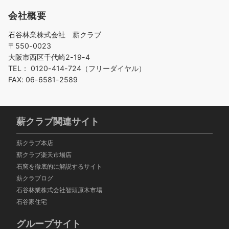
会社概要
石谷林業株式会社 薪クラブ
〒550-0023
大阪市西区千代崎2-19-4
TEL： 0120-414-724（フリーダイヤル）
FAX: 06-6581-2589
薪クラブ関連サイト
薪クラブ本店
薪クラブ楽天市場店
石窯を徹底的に解説するサイト
薪クラブログ
石谷林業株式会社智頭
原木市場
石谷家住宅
グループサイト