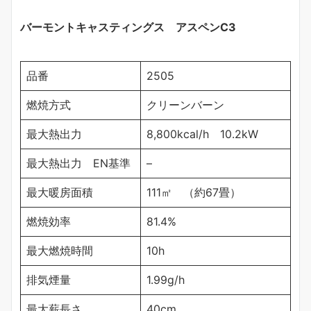
バーモントキャスティングス アスペンC3
品番
2505
燃焼方式
クリーンバーン
最大熱出力
8,800kcal/h 10.2kW
最大熱出力 EN基準
–
最大暖房面積
111㎡ （約67畳）
燃焼効率
81.4%
最大燃焼時間
10h
排気煙量
1.99g/h
最大薪長さ
40cm