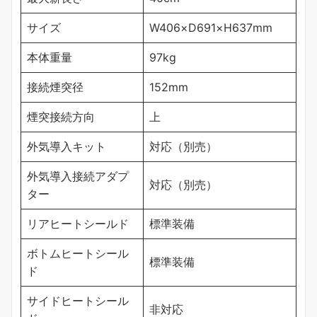
サイズ
W406×D691×H637mm
本体重量
97kg
接続煙突径
152mm
煙突接続方向
上
外気導入キット
対応（別売）
外気導入接続アダプ
対応（別売）
ター
リアヒートシールド
標準装備
ボトムヒートシール
標準装備
ド
サイドヒートシール
非対応