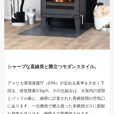
シャープな直線美と際立つモダンスタイル。
アメリカ環境保護庁（EPA）が定める基準を大きく下
回る、排気煙量0.9g/h。その仕組みは、火室内の背部
とバッフル板に、緻密に計算された再燃焼用の空気口
にあります。一次燃焼で燃え残った未燃焼ガスに新鮮
な空気を送り込み、極限まで再燃焼させます。