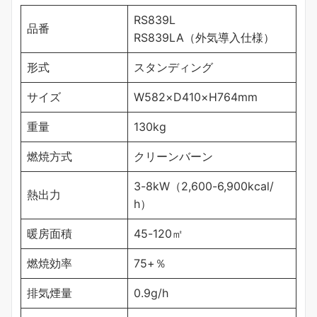
RS839L
品番
RS839LA（外気導入仕様）
形式
スタンディング
サイズ
W582×D410×H764mm
重量
130kg
燃焼方式
クリーンバーン
3-8kW（2,600-6,900kcal/
熱出力
h）
暖房面積
45-120㎡
燃焼効率
75+％
排気煙量
0.9g/h