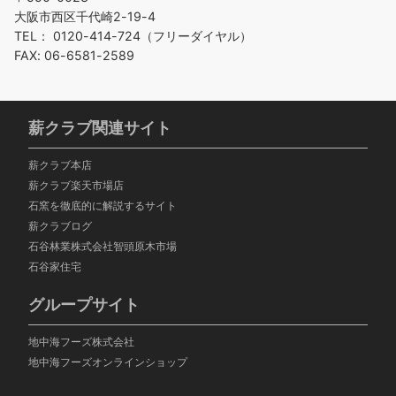
大阪市西区千代崎2-19-4
TEL： 0120-414-724（フリーダイヤル）
FAX: 06-6581-2589
薪クラブ関連サイト
薪クラブ本店
薪クラブ楽天市場店
石窯を徹底的に解説するサイト
薪クラブログ
石谷林業株式会社智頭
原木市場
石谷家住宅
グループサイト
地中海フーズ株式会社
地中海フーズオンラインショップ