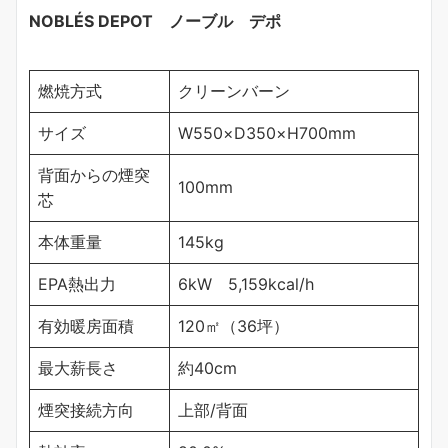
NOBLÉS DEPOT ノーブル デポ
燃焼方式
クリーンバーン
サイズ
W550×D350×H700mm
背面からの煙突
100mm
芯
本体重量
145kg
EPA熱出力
6kW 5,159kcal/h
有効暖房面積
120㎡（36坪）
最大薪長さ
約40cm
煙突接続方向
上部/背面