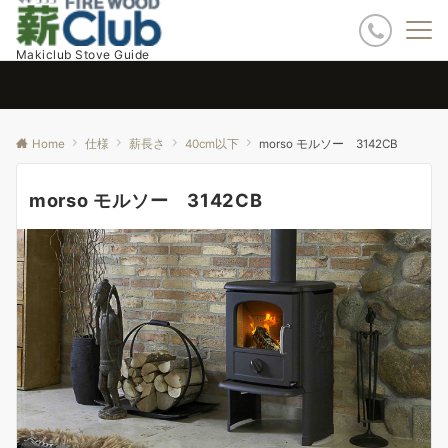
Makiclub Stove Guide
Home
仕様
薪長さ
40cm以下
morso モルソー 3142CB
morso モルソー 3142CB