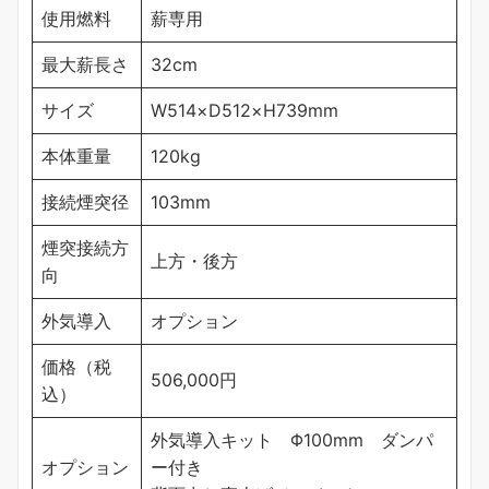
使用燃料
薪専用
最大薪長さ
32cm
サイズ
W514×D512×H739mm
本体重量
120kg
接続煙突径
103mm
煙突接続方
上方・後方
向
外気導入
オプション
価格（税
506,000円
込）
外気導入キット Φ100mm ダンパ
オプション
ー付き